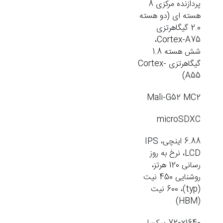
پردازنده مرکزی 8
هسته ای (دو هسته
2.0 گیگاهرتزی
Cortex-A75،
شش هسته 1.8
گیگاهرتزی Cortex-
A55)
Mali-G52 MC2
microSDXC
6.88 اینچی، IPS
LCD، نرخ به روز
رسانی 120 هرتز،
روشنایی 450 نیت
(typ)، 600 نیت
(HBM)