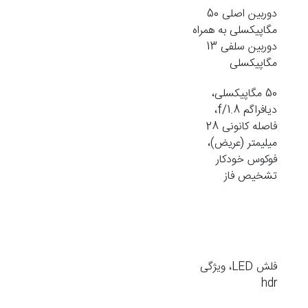
دوربین اصلی 50
مگاپیکسلی به همراه
دوربین سلفی 13
مگاپیکسلی
50 مگاپیکسلی،
دیافراگم f/1.8،
فاصله کانونی 28
میلیمتر (عریض)،
فوکوس خودکار
تشخیص فاز
فلش LED، ویژگی
hdr