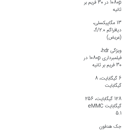
1080p در 30 فریم بر
ثانیه
13 مگاپیکسلی،
دیافراگم f/2.0،
(عریض)
ویژگی hdr،
فیلمبرداری 1080p در
30 فریم بر ثانیه
6 گیگابایت، 8
گیگابایت
128 گیگابایت، 256
گیگابایت eMMC
5.1
جک هدفون