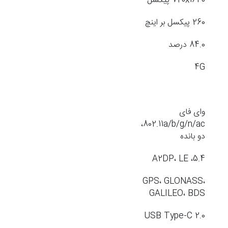
720x1640 پیکسل
260 پیکسل بر اینچ
84.0 درصد
4G
وای فای
802.11a/b/g/n/ac،
دو بانده
5.4، A2DP، LE
GPS، GLONASS،
GALILEO، BDS
USB Type-C 2.0