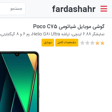
fardashahr
لوازم الکترونیکی
گوشی موبایل شیائومی Poco C75
نمایشگر 6.88 اینچی، تراشه Helio G81 Ultra، رم 6 و 8 گیگابایتی، حافظه 128 و 256 گیگابایتی، دوربین اصلی 50 و سلفی 13 مگاپیکسلی، باتری 5160 میلی آمپر ساعتی
لوازم خانگی برقی
مشخصات کامل
موبایل
لوازم شخصی برقی
پشتیبانی
حساب کاربری