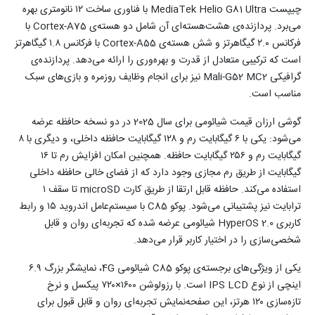
چیپست MediaTek Helio G81 Ultra با فناوری ساخت ۱۲ نانومتری بهره
می‌برد. پردازنده‌ی هشت‌هسته‌ای آن شامل دو هسته‌ی Cortex-A75 با
فرکانس ۲.۰ گیگاهرتز و شش هسته‌ی Cortex-A55 با فرکانس ۱.۸ گیگاهرتز
است که ترکیبی متعادل از قدرت و بهره‌وری را ارائه می‌دهد. پردازنده‌ی
گرافیکی Mali-G52 MC2 نیز برای انجام وظایف روزمره و بازی‌های سبک
مناسب است.
گوشی ارزان قیمت شیائومی برای سال 2025 در دو نسخه حافظه عرضه
می‌شود: یکی با ۶ گیگابایت رم و ۱۲۸ گیگابایت حافظه داخلی، و دیگری با ۸
گیگابایت رم و ۲۵۶ گیگابایت حافظه. همچنین امکان افزایش رم تا ۱۶
گیگابایت از طریق رم مجازی وجود دارد که از فضای خالی حافظه داخلی
استفاده می‌کند. حافظه قابل ارتقا از طریق کارت microSD تا سقف ۱
ترابایت نیز پشتیبانی می‌شود. پوکو C85 با سیستم‌عامل اندروید ۱۵ و رابط
کاربری HyperOS 2.0 شیائومی عرضه شده که تجربه‌ای روان و قابل
شخصی‌سازی را در اختیار کاربر قرار می‌دهد.
یکی از ویژگی‌های برجسته‌ی پوکو C85 شیائومی 4G، نمایشگر بزرگ ۶.۹
اینچی از نوع IPS LCD است. با رزولوشن ۱۶۰۰×۷۲۰ پیکسل و نرخ
تازه‌سازی ۱۲۰ هرتز، این صفحه‌نمایش تجربه‌ای روان و قابل قبول برای