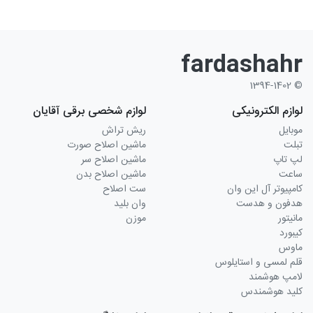
fardashahr
© 1394-1402
لوازم الکترونیکی
لوازم شخصی برقی آقایان
موبایل
ریش تراش
تبلت
ماشین اصلاح صورت
لپ تاپ
ماشین اصلاح سر
ساعت
ماشین اصلاح بدن
کامپیوتر آل این وان
ست اصلاح
هدفون و هدست
وان بلید
مانیتور
موزن
کیبورد
ماوس
قلم لمسی و استایلوس
لامپ هوشمند
کلید هوشمندس