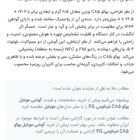
از نظر طراحی، پوکو C85 وزنی معادل ۲۰۵ گرم و ابعادی برابر با ۱۷۱.۶ ×
۷۹.۵ × ۸ میلی‌متر دارد. بدنه‌ی آن از پلاستیک ساخته شده و دارای گواهی
IP64 برای مقاومت در برابر پاشش آب و گرد و غبار است. حسگر اثر
انگشت در کنار دستگاه و قابلیت تشخیص چهره با هوش مصنوعی، امنیت و
راحتی را فراهم می‌کنند. از نظر ارتباطی، این گوشی از دو سیم‌کارت، بلوتوث
۵.۴، وای‌فای دوبانده، رادیو FM و NFC (بسته به منطقه) پشتیبانی
می‌کند. پوکو C85 در رنگ‌های مشکی، سبز و بنفش عرضه شده و با ظاهری
جذاب و امکانات کاربردی، گزینه‌ای مناسب برای کاربران روزمره محسوب
می‌شود.
مطالب بالا به نقل از سازنده عنوان شده است.
پیشنهاد می‌کنیم پیش از خرید، مشخصات و قیمت
گوشی موبایل
پوکو C85 شیائومی 4G
را با سایر مدل‌های
موبایل
مقایسه کنید.
مطالب عنوان شده در مورد گارانتی ممکن است با شرایط موجود در
ایران متفاوت باشد. پس بهتر است پیش از خرید
گوشی موبایل پوکو
C85 شیائومی 4G
گارانتی و ضمانت آن را بررسی کنید.