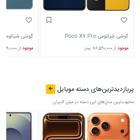
گوشی شیائومی Poco X7 Pro
گوشی شیائومی Redmi Note 14S
موجود
از
86,590,000
موجود
از
51,690,000
تومان
پربازدیدترین‌های دسته
موبایل
محبوب‌ترین مدل‌های این دسته در میان کاربران