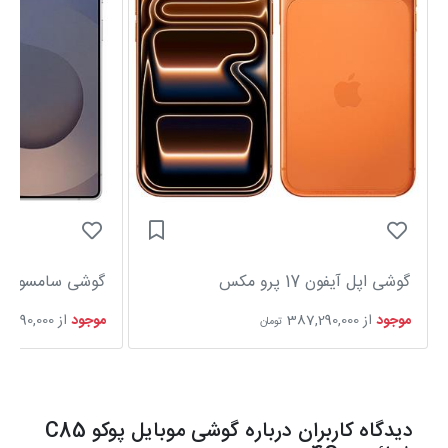
گوشی اپل آیفون 17 پرو مکس
گوشی سامسونگ Galaxy S25 Ultra
موجود
از
387,290,000
موجود
از
6,590,000
تومان
دیدگاه کاربران درباره گوشی موبایل پوکو C85