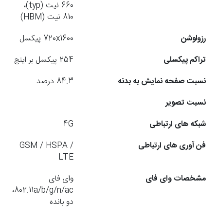
660 نیت (typ)،
810 نیت (HBM)
رزولوشن
720x1600 پیکسل
تراکم پیکسلی
254 پیکسل بر اینچ
نسبت صفحه نمایش به بدنه
84.3 درصد
نسبت تصویر
شبکه های ارتباطی
4G
فن آوری های ارتباطی
GSM / HSPA /
LTE
مشخصات وای فای
وای فای
802.11a/b/g/n/ac،
دو بانده