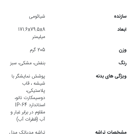
سازنده
شیائومی
ابعاد
171.6x79.5x8
میلیمتر
وزن
205 گرم
رنگ
بنفش، مشکی، سبز
ویژگی های بدنه
پوشش نمایشگر با
شیشه ، قاب
پلاستیکی،
دوسیمکارت نانو،
استاندارد IP-64
مقاوم در برابر غبار و
آب (قطرات آب)
مشخصات تراشه
تراشه مدیاتک مدل