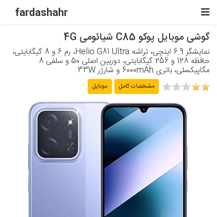
fardashahr
گوشی موبایل پوکو C85 شیائومی 4G
لوازم الکترونیکی
نمایشگر 6.9 اینچی، تراشه Helio G81 Ultra، رم 6 و 8 گیگابایتی،
حافظه 128 و 256 گیگابایتی، دوربین اصلی 50 و سلفی 8
لوازم خانگی برقی
مگاپیکسلی، باتری 6000mAh و شارژر 33W
مشخصات کامل
موبایل
لوازم شخصی برقی
پشتیبانی
حساب کاربری