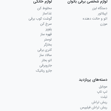
لوازم شخصی برقی بانوان
لوازم خانگی
دستگاه لیزر
مخلوط کن
اپیلاتور
غذاساز
اتو و حالت دهنده
گوشت کوب برقی
موزن
سرخ کن
پلوپز
قهوه ساز
توستر
بخارگر
کتری برقی
سالاد ساز
اتو بخار
جاروبرقی
جارو رباتیک
دسته‌های پربازدید
موبایل
لپ تاپ
تبلت
ریش تراش
ریش تراش فیلیپس