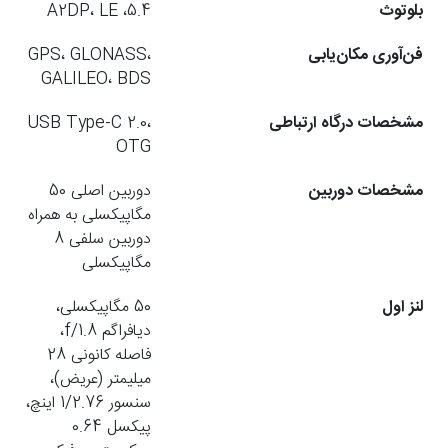
بلوتوث
5.4، A2DP، LE
فن‌آوری مکان‌یابی
GPS، GLONASS،
GALILEO، BDS
مشخصات درگاه ارتباطی
USB Type-C 2.0،
OTG
مشخصات دوربین
دوربین اصلی 50
مگاپیکسلی به همراه
دوربین سلفی 8
مگاپیکسلی
لنز اول
50 مگاپیکسلی،
دیافراگم f/1.8،
فاصله کانونی 28
میلیمتر (عریض)،
سنسور 1/2.76 اینچ،
پیکسل 0.64