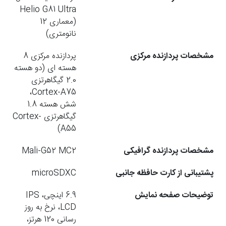
Helio G81 Ultra
(معماری 12
نانومتری)
مشخصات پردازنده مرکزی
پردازنده مرکزی 8
هسته ای (دو هسته
2.0 گیگاهرتزی
Cortex-A75،
شش هسته 1.8
گیگاهرتزی Cortex-
A55)
مشخصات پردازنده گرافیکی
Mali-G52 MC2
پشتیبانی از کارت حافظه جانبی
microSDXC
توضیحات صفحه نمایش
6.9 اینچی، IPS
LCD، نرخ به روز
رسانی 120 هرتز،