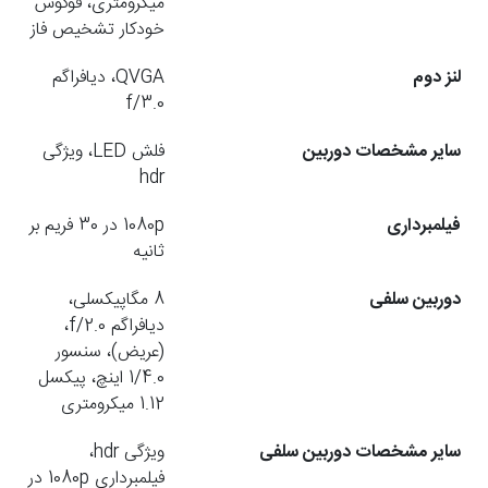
میکرومتری، فوکوس
خودکار تشخیص فاز
لنز دوم
QVGA، دیافراگم
f/3.0
سایر مشخصات دوربین
فلش LED، ویژگی
hdr
فیلمبرداری
1080p در 30 فریم بر
ثانیه
دوربین سلفی
8 مگاپیکسلی،
دیافراگم f/2.0،
(عریض)، سنسور
1/4.0 اینچ، پیکسل
1.12 میکرومتری
سایر مشخصات دوربین سلفی
ویژگی hdr،
فیلمبرداری 1080p در