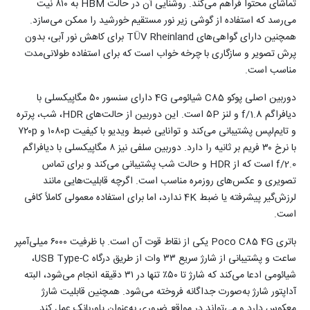
تماشای محتوا فراهم می‌کند. روشنایی آن در حالت HBM به ۸۱۰ نیت
می‌رسد که استفاده از گوشی زیر نور مستقیم خورشید را ممکن می‌سازد.
همچنین دارای گواهی‌های TÜV Rheinland برای کاهش نور آبی، بدون
پرش تصویر و سازگاری با چرخه خواب است که برای استفاده طولانی‌مدت
مناسب است.
دوربین اصلی پوکو C85 شیائومی 4G دارای سنسور ۵۰ مگاپیکسلی با
دیافراگم f/1.8 و لنز ۵P است. این دوربین از حالت‌های HDR، شب، پرتره
و تایم‌لپس پشتیبانی می‌کند و توانایی ضبط ویدیو با کیفیت ۱۰۸۰p و ۷۲۰p
با نرخ ۳۰ فریم بر ثانیه را دارد. دوربین سلفی نیز ۸ مگاپیکسلی با دیافراگم
f/2.0 است که از HDR و حالت شب پشتیبانی می‌کند و برای تماس
تصویری و عکس‌های روزمره مناسب است. اگرچه قابلیت‌هایی مانند
لرزش‌گیر پیشرفته یا ضبط 4K ندارد، اما برای استفاده معمولی کاملاً کافی
است.
باتری Poco C85 4G یکی از نقاط قوت آن است. با ظرفیت ۶۰۰۰ میلی‌آمپر
ساعت و پشتیبانی از شارژ سریع ۳۳ وات از طریق درگاه USB Type-C،
شیائومی ادعا می‌کند که شارژ تا ۵۰٪ تنها در ۳۱ دقیقه انجام می‌شود، البته
آداپتور شارژ به‌صورت جداگانه فروخته می‌شود. همچنین قابلیت شارژ
معکوس دارد و می‌تواند در مواقع ضروری به‌عنوان پاوربانک عمل کند.