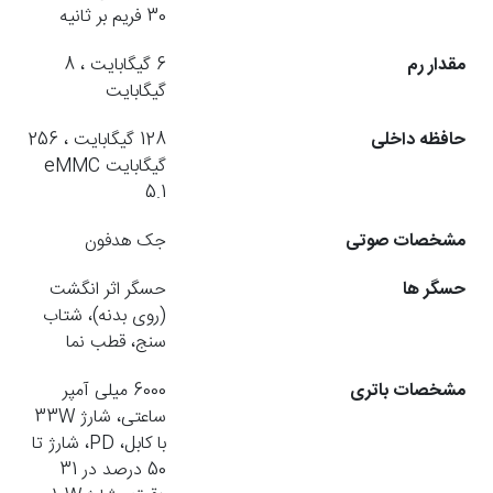
30 فریم بر ثانیه
مقدار رم
6 گیگابایت ، 8
گیگابایت
حافظه داخلی
128 گیگابایت ، 256
گیگابایت eMMC
5.1
مشخصات صوتی
جک هدفون
حسگر ها
حسگر اثر انگشت
(روی بدنه)، شتاب
سنج، قطب نما
مشخصات باتری
6000 میلی آمپر
ساعتی، شارژ 33W
با کابل، PD، شارژ تا
50 درصد در 31