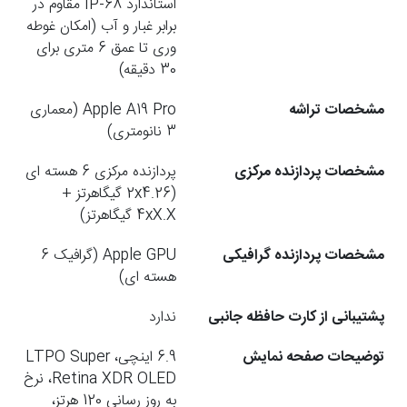
استاندارد IP-68 مقاوم در
برابر غبار و آب (امکان غوطه
وری تا عمق 6 متری برای
30 دقیقه)
مشخصات تراشه
Apple A19 Pro (معماری
3 نانومتری)
مشخصات پردازنده مرکزی
پردازنده مرکزی 6 هسته ای
(2x4.26 گیگاهرتز +
4xX.X گیگاهرتز)
مشخصات پردازنده گرافیکی
Apple GPU (گرافیک 6
هسته ای)
پشتیبانی از کارت حافظه جانبی
ندارد
توضیحات صفحه نمایش
6.9 اینچی، LTPO Super
Retina XDR OLED، نرخ
به روز رسانی 120 هرتز،