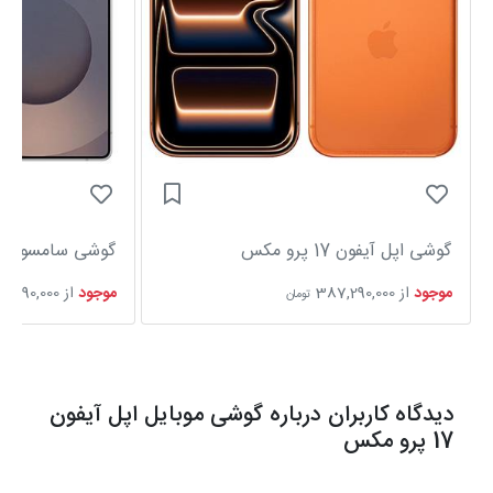
گوشی اپل آیفون 17 پرو مکس
گوشی سامسونگ Galaxy S25 Ultra
موجود
از
387,290,000
موجود
از
6,590,000
تومان
دیدگاه کاربران درباره گوشی موبایل اپل آیفون
17 پرو مکس