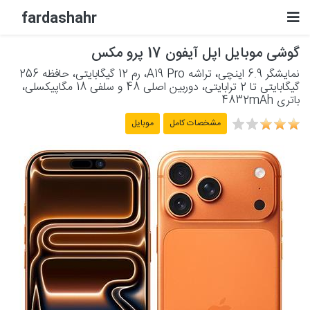
fardashahr
گوشی موبایل اپل آیفون 17 پرو مکس
لوازم الکترونیکی
نمایشگر 6.9 اینچی، تراشه A19 Pro، رم 12 گیگابایتی، حافظه 256
گیگابایتی تا 2 ترابایتی، دوربین اصلی 48 و سلفی 18 مگاپیکسلی،
لوازم خانگی برقی
باتری 4832mAh
مشخصات کامل
موبایل
لوازم شخصی برقی
پشتیبانی
حساب کاربری