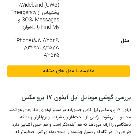
Wideband (UWB)،
پشتیبانی از Emergency
SOS، Messages و
Find My با ماهواره
مدل
iPhone18،2، A3526،
A3257، A3527،
A3525
مقایسه با مدل های مشابه
بررسی گوشی موبایل اپل آیفون 17 پرو مکس
آیفون ۱۷ پرو مکس اپل گامی جسورانه در مسیر نوآوری تلفن‌های هوشمند
محسوب می‌شود؛ ترکیبی از سخت‌افزار پیشرفته و نرم‌افزار بهینه که
دستگاهی را ارائه می‌دهد که هم آینده‌نگر است و هم حس آشنایی دارد.
طراحی آن در نگاه اول بسیار چشم‌نواز است؛ بدنه‌ای کمی ضخیم‌تر که