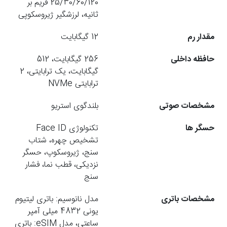
25/30/60/120 فریم بر
ثانیه، لرزشگیر ژیروسکوپی
مقدار رم
12 گیگابایت
حافظه داخلی
256 گیگابایت، 512
گیگابایت، یک ترابایتی، 2
ترابایتی NVMe
مشخصات صوتی
بلندگوی استریو
حسگر ها
تکنولوژی Face ID
تشخیص چهره، شتاب
سنج، ژیروسکوپ، حسگر
نزدیکی، قطب نما، فشار
سنج
مشخصات باتری
مدل نانوسیم: باتری لیتیوم
یونی 4832 میلی آمپر
ساعتی، مدل eSIM: باتری