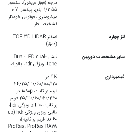
درجه (فوق عریض)، سنسور
1/2.55 اینچ، پیکسل 0.7
میکرومتری، فوکوس خودکار
تشخیص فاز
لنز چهارم
اسکنر TOF 3D LiDAR
(عمق)
سایر مشخصات دوربین
فلش Dual-LED dual-
tone، ویژگی hdr، پانوراما
فیلمبرداری
4K در
24/25/30/60/100/120
فریم بر ثانیه، 1080p در
25/30/60/120/240 فریم
بر ثانیه، 10-bit ویژگی hdr،
دالبی ویژن ویژگی hdr (up
to 60 فریم بر ثانیه)،
ProRes، ProRes RAW،