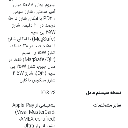
لیتیوم یونی 5088 میلی
آمپر ساعتی، شارژ سیمی
PD2.0 با امکان شارژ تا 50
درصد در 20 دقیقه، شارژ
25W بی سیم
(MagSafe) با امکان شارژ
تا 50 درصد در 30 دقیقه،
شارژ 15W بی سیم
(MagSafe/Qi2) فقط در
مدل چین، شارژ 25W بی
سیم (Qi2)، شارژ 4.5W
شارژ معکوس با کابل
نسخه سیستم عامل
iOS 26
سایر مشخصات
پشتیبانی از Apple Pay
(Visa، MasterCard،
AMEX certified)،
پشتیبانی از Ultra