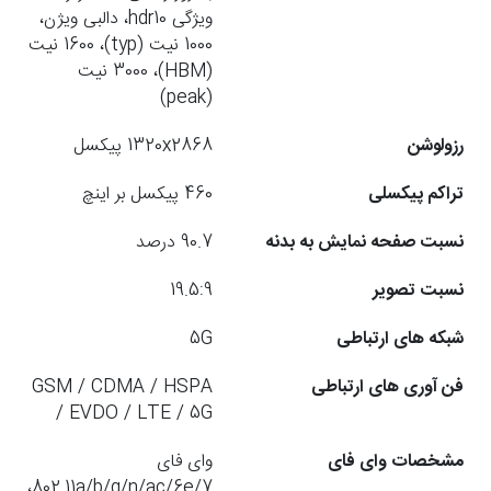
ویژگی hdr10، دالبی ویژن،
1000 نیت (typ)، 1600 نیت
(HBM)، 3000 نیت
(peak)
رزولوشن
1320x2868 پیکسل
تراکم پیکسلی
460 پیکسل بر اینچ
نسبت صفحه نمایش به بدنه
90.7 درصد
نسبت تصویر
19.5:9
شبکه های ارتباطی
5G
فن آوری های ارتباطی
GSM / CDMA / HSPA
/ EVDO / LTE / 5G
مشخصات وای فای
وای فای
802.11a/b/g/n/ac/6e/7،