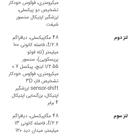
میکرومتری، فوکوس خودکار
تشخیص دو پیکسلی،
لرزشگیر اپتیکال سنسور
شیفت
لنز دوم
48 مگاپیکسلی، دیافراگم
f/2.8، فاصله کانونی 100
میلیمتر (تله فوتو
پریسکوپی)، سنسور
1/2.55 اینچ، پیکسل 0.7
میکرومتری، فوکوس خودکار
تشخیص فاز، 3D
sensor‑shift لرزشگیر
اپتیکال، بزرگنمایی اپتیکال
4 برابر
لنز سوم
48 مگاپیکسلی، دیافراگم
f/2.2، فاصله کانونی 13
میلیمتر، میدان دید 120