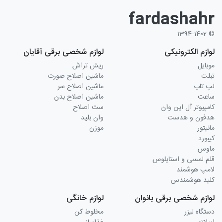
fardashahr
© 1394-1402
لوازم الکترونیکی
لوازم شخصی برقی آقایان
موبایل
ریش تراش
تبلت
ماشین اصلاح صورت
لپ تاپ
ماشین اصلاح سر
ساعت
ماشین اصلاح بدن
کامپیوتر آل این وان
ست اصلاح
هدفون و هدست
وان بلید
مانیتور
موزن
کیبورد
ماوس
قلم لمسی و استایلوس
لامپ هوشمند
کلید هوشمندس
لوازم شخصی برقی بانوان
لوازم خانگی
دستگاه لیزر
مخلوط کن