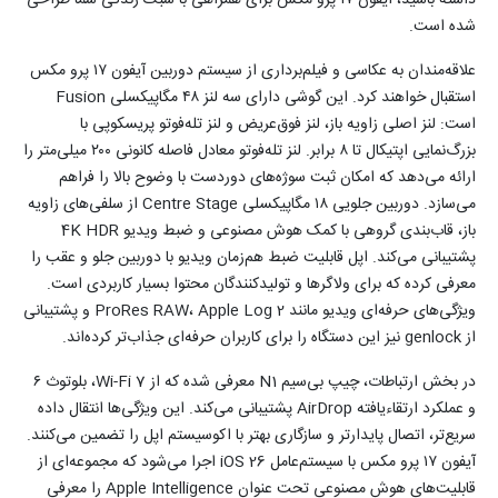
داشته باشید، آیفون ۱۷ پرو مکس برای همراهی با سبک زندگی شما طراحی
شده است.
علاقه‌مندان به عکاسی و فیلم‌برداری از سیستم دوربین آیفون ۱۷ پرو مکس
استقبال خواهند کرد. این گوشی دارای سه لنز ۴۸ مگاپیکسلی Fusion
است: لنز اصلی زاویه باز، لنز فوق‌عریض و لنز تله‌فوتو پریسکوپی با
بزرگ‌نمایی اپتیکال تا ۸ برابر. لنز تله‌فوتو معادل فاصله کانونی ۲۰۰ میلی‌متر را
ارائه می‌دهد که امکان ثبت سوژه‌های دوردست با وضوح بالا را فراهم
می‌سازد. دوربین جلویی ۱۸ مگاپیکسلی Centre Stage از سلفی‌های زاویه
باز، قاب‌بندی گروهی با کمک هوش مصنوعی و ضبط ویدیو 4K HDR
پشتیبانی می‌کند. اپل قابلیت ضبط هم‌زمان ویدیو با دوربین جلو و عقب را
معرفی کرده که برای ولاگرها و تولیدکنندگان محتوا بسیار کاربردی است.
ویژگی‌های حرفه‌ای ویدیو مانند ProRes RAW، Apple Log 2 و پشتیبانی
از genlock نیز این دستگاه را برای کاربران حرفه‌ای جذاب‌تر کرده‌اند.
در بخش ارتباطات، چیپ بی‌سیم N1 معرفی شده که از Wi-Fi 7، بلوتوث ۶
و عملکرد ارتقاءیافته AirDrop پشتیبانی می‌کند. این ویژگی‌ها انتقال داده
سریع‌تر، اتصال پایدارتر و سازگاری بهتر با اکوسیستم اپل را تضمین می‌کنند.
آیفون ۱۷ پرو مکس با سیستم‌عامل iOS 26 اجرا می‌شود که مجموعه‌ای از
قابلیت‌های هوش مصنوعی تحت عنوان Apple Intelligence را معرفی