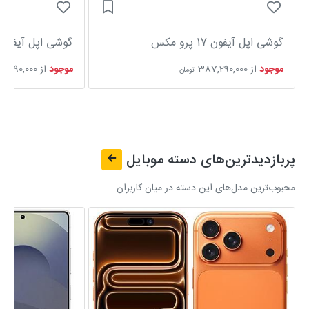
گوشی اپل آیفون 17 پرو مکس
گوشی اپل آیفون 13
موجود
از
387,290,000
موجود
از
15,290,000
تومان
پربازدیدترین‌های دسته
موبایل
محبوب‌ترین مدل‌های این دسته در میان کاربران