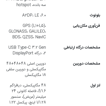
سه بانده، hotspot
بلوتوث
6.0، A2DP، LE
فن‌آوری مکان‌یابی
GPS (L1+L5)،
GLONASS، GALILEO،
BDS، QZSS، NavIC
مشخصات درگاه ارتباطی
USB Type-C 3.2 Gen
2، درگاه DisplayPort
مشخصات دوربین
دوربین اصلی 48+48+48
مگاپیکسلی و دوربین سلفی
18 مگاپیکسلی
لنز اول
48 مگاپیکسلی، دیافراگم
f/1.6، فاصله کانونی 24
میلیمتر (عریض)، سنسور
1/1.28 اینچ، پیکسل 1.22