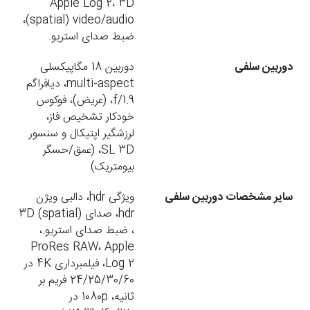
Apple Log 2، 3D
(spatial) video/audio،
ضبط صدای استریو.
دوربین سلفی
دوربین 18 مگاپیکسلی
multi-aspect، دیافراگم
f/1.9، (عریض)، فوکوس
خودکار تشخیص فاز،
لرزشگیر اپتیکال و سنسور
SL 3D، (عمق/حسگر
بیومتریک)
سایر مشخصات دوربین سلفی
ویژگی hdr، دالبی ویژن
hdr، صدای 3D (spatial)
، ضبط صدای استریو.،
ProRes RAW، Apple
Log 2، فیلمبرداری 4K در
24/25/30/60 فریم بر
ثانیه، 1080p در