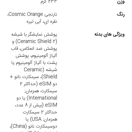
وزن
233 گرم
رنگ
نارنجی Cosmic Orange،
نقره ای، آبی تیره
ویژگی های بدنه
پوشش نمایشگر با شیشه
(Ceramic Shield 2) و
پوشش ضد انعکاس، قاب
آلیاژ آلومینیوم، پوشش
پشت با آلیاژ آلومینیوم یا
شیشه (Ceramic
Shield)، سیمکارت نانو +
دو eSIM (حداکثر 2
سیمکارت همزمان;
International) یا دو
eSIM (بیش از 8 عدد،
حداکثر 2 سیمکارت
همزمان; USA) یا
دوسیمکارت نانو (China)،