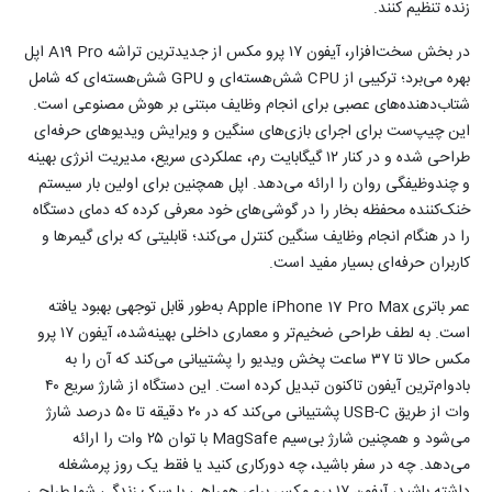
زنده تنظیم کنند.
در بخش سخت‌افزار، آیفون ۱۷ پرو مکس از جدیدترین تراشه A19 Pro اپل
بهره می‌برد؛ ترکیبی از CPU شش‌هسته‌ای و GPU شش‌هسته‌ای که شامل
شتاب‌دهنده‌های عصبی برای انجام وظایف مبتنی بر هوش مصنوعی است.
این چیپ‌ست برای اجرای بازی‌های سنگین و ویرایش ویدیوهای حرفه‌ای
طراحی شده و در کنار ۱۲ گیگابایت رم، عملکردی سریع، مدیریت انرژی بهینه
و چندوظیفگی روان را ارائه می‌دهد. اپل همچنین برای اولین بار سیستم
خنک‌کننده محفظه بخار را در گوشی‌های خود معرفی کرده که دمای دستگاه
را در هنگام انجام وظایف سنگین کنترل می‌کند؛ قابلیتی که برای گیمرها و
کاربران حرفه‌ای بسیار مفید است.
عمر باتری Apple iPhone 17 Pro Max به‌طور قابل توجهی بهبود یافته
است. به لطف طراحی ضخیم‌تر و معماری داخلی بهینه‌شده، آیفون ۱۷ پرو
مکس حالا تا ۳۷ ساعت پخش ویدیو را پشتیبانی می‌کند که آن را به
بادوام‌ترین آیفون تاکنون تبدیل کرده است. این دستگاه از شارژ سریع ۴۰
وات از طریق USB-C پشتیبانی می‌کند که در ۲۰ دقیقه تا ۵۰ درصد شارژ
می‌شود و همچنین شارژ بی‌سیم MagSafe با توان ۲۵ وات را ارائه
می‌دهد. چه در سفر باشید، چه دورکاری کنید یا فقط یک روز پرمشغله