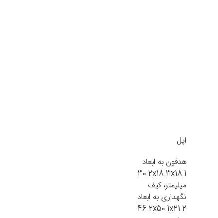
اپل
هدفون به ابعاد
30.2x18.3x18.1
میلیمتر، کیف
نگهداری به ابعاد
46.2x50.1x21.2