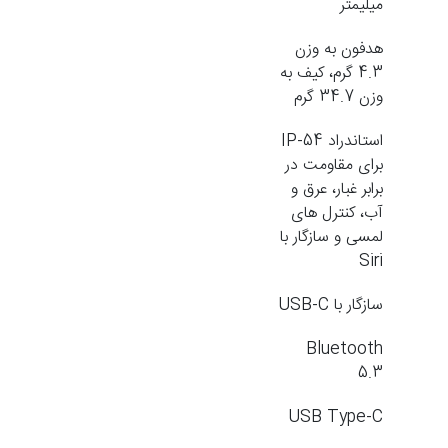
میلیمتر
هدفون به وزن
4.3 گرم، کیف به
وزن 34.7 گرم
استاندراد IP-54
برای مقاومت در
برابر غبار، عرق و
آب، کنترل های
لمسی و سازگار با
Siri
سازگار با USB-C
Bluetooth
5.3
USB Type-C