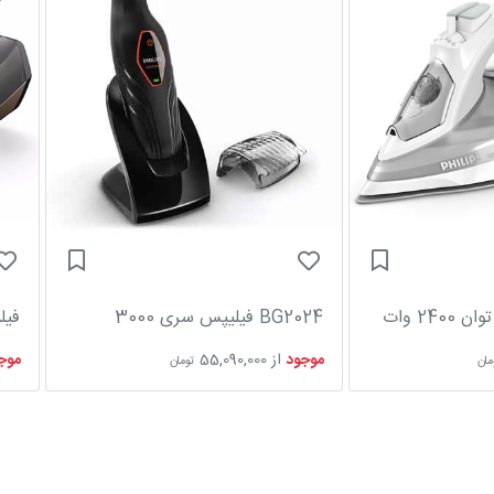
BG2024 فیلیپس سری 3000
فیلیپس 041
موجود
از
55,090,000
موج
مان
تومان