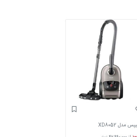
پس مدل XD8052