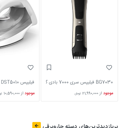
BG7030 فیلیپس سری 7000 بادی گروم
فیلیپس DST5010 توان 2400 وات
موجود
از
21,990,000
موجود
از
10,590,000
تومان
تو
پربازدیدترین‌های دسته
جاروبرقی