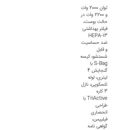
توان 2000 وات
و 2200 وات در
حالت بوست،
فیلتر بهداشتی
HEPA-13
ضد حساسیت
و قابل
شستشو، کیسه
S-Bag با
گنجایش 4
لیتری، لوله
تلسکوپی، نازل
3 کاره
TriActive با
طراحی
انحصاری
فیلیپس،
گواهی نامه