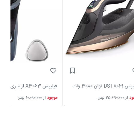
DST8 توان 3000 وات
فیلیپس X3063 از سری 3000X
ود
از
25,690,000
موجود
از
10,090,000
تومان
تومان