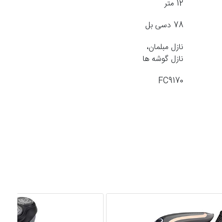
12 متر
78 دسی بل
نازل مبلمان،
نازل گوشه ها
FC9170