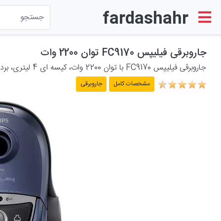
fardashahr
لوازم الکترونیکی
جاروبرقی فیلیپس FC9170 توان 2200 وات
جاروبرقی فیلیپس FC9170 با توان 2200 وات، کیسه ای 4 لیتری، برد 12 متری، 78 دسی بل، فیلتر HEPA ضد حساسیت
لوازم خانگی برقی
مشخصات کامل
جاروبرقی
لوازم شخصی برقی
پشتیبانی
حساب کاربری