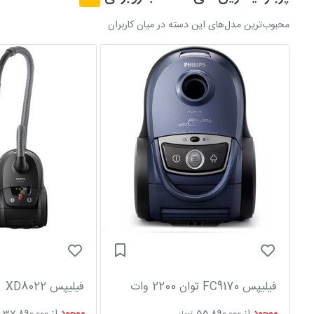
محبوب‌ترین مدل‌های این دسته در میان کاربران
فیلیپس FC9170 توان 2200 وات
فیلیپس XD8022