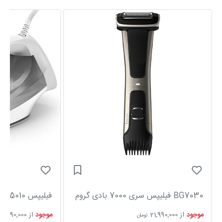
BG7030 فیلیپس سری 7000 بادی گروم
فیلیپس DST5010 توان 2400 وات
موجود
از
21,990,000
موجود
از
10,590,000
تومان