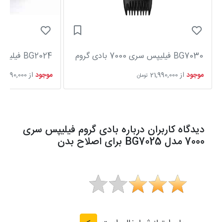
BG7030 فیلیپس سری 7000 بادی گروم
BG2024 فیلیپس سری 3000
موجود
از
21,990,000
موجود
از
5,090,000
تومان
دیدگاه کاربران درباره بادی گروم فیلیپس سری
7000 مدل BG7025 برای اصلاح بدن