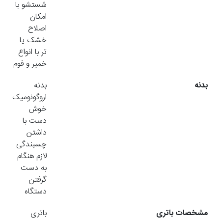
شستشو با
امکان
اصلاح
خشک یا
تر با انواع
خمیر و فوم
بدنه
بدنه
اروگونومیک
خوش
دست با
داشتن
چسبندگی
لازم هنگام
به دست
گرفتن
دستگاه
مشخصات باتری
باتری