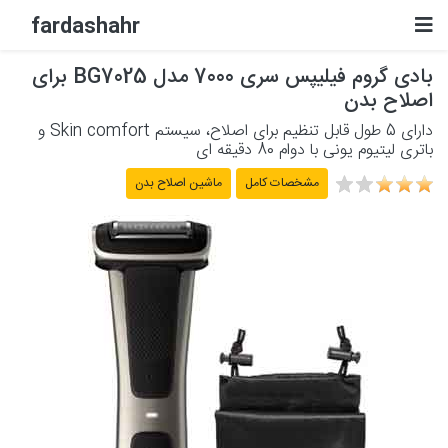
fardashahr
بادی گروم فیلیپس سری 7000 مدل BG7025 برای
لوازم الکترونیکی
اصلاح بدن
دارای 5 طول قابل تنظیم برای اصلاح، سیستم Skin comfort و
لوازم خانگی برقی
باتری لیتیوم یونی با دوام 80 دقیقه ای
مشخصات کامل
ماشین اصلاح بدن
لوازم شخصی برقی
پشتیبانی
حساب کاربری