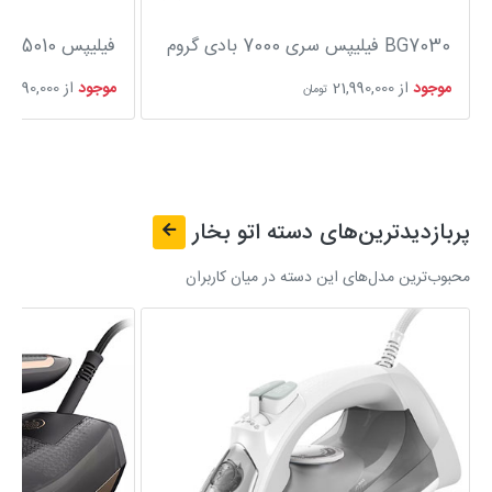
BG7030 فیلیپس سری 7000 بادی گروم
فیلیپس DST5010 توان 2400 وات
موجود
از
21,990,000
موجود
از
10,590,000
تومان
پربازدیدترین‌های دسته
اتو بخار
محبوب‌ترین مدل‌های این دسته در میان کاربران