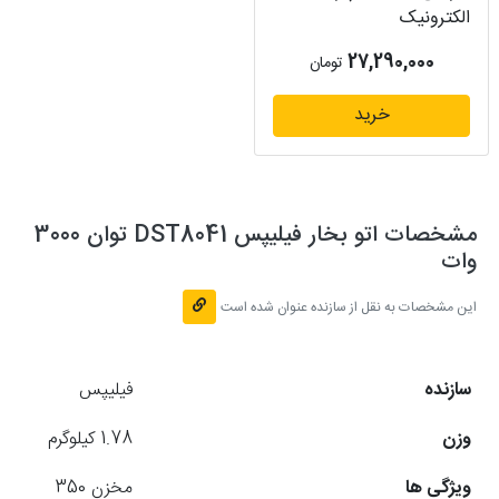
الکترونیک
27,290,000
تومان
خرید
مشخصات اتو بخار فیلیپس DST8041 توان 3000
وات
این مشخصات به نقل از سازنده عنوان شده است
سازنده
فیلیپس
وزن
1.78 کیلوگرم
ویژگی ها
مخزن 350