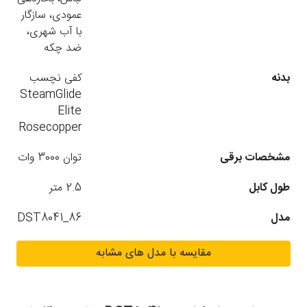
عمودی، سازگار
با آب شهری،
ضد چکه
بدنه
کفی نچسب
SteamGlide
Elite
Rosecopper
مشخصات برقی
توان 3000 وات
طول کابل
2.5 متر
مدل
DST8041_86
مقایسه با مدل های مشابه