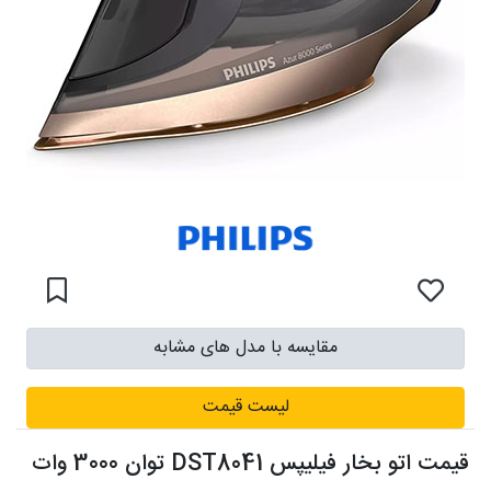
مقایسه با مدل های مشابه
لیست قیمت
قیمت اتو بخار فیلیپس DST8041 توان 3000 وات