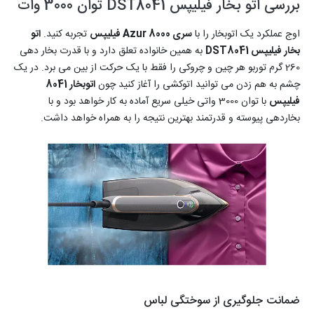
بررسی اتو بخار فیلیپس DST8041 توان 3000 وات
اوج عملکرد یک اتوبخار را با
سری 8000 Azur فیلیپس
تجربه کنید.
اتو
بخار فیلیپس DST8041
به همین خانواده تعلق دارد و با قدرت بخار دهی
260 گرم توربو هر چین و چروکی را فقط با یک حرکت از بین می برد. در یک
چشم به هم زدن می توانید اتوکشی را آغاز کنید چون
اتوبخار 8041
فیلیپس
با توان 3000 واتی خیلی سریع آماده به کار خواهد بود و با
بخاردهی پیوسته و قدرتمند بهترین نتیجه را به همراه خواهد داشت.
ضمانت جلوگیری از سوختگی لباس