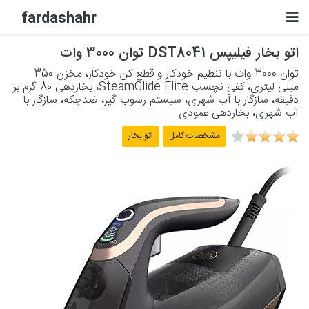
fardashahr
اتو بخار فیلیپس DST8041 توان 3000 وات
لوازم الکترونیکی
توان 3000 وات با تنظیم خودکار و قطع کن خودکار، مخزن 350
میلی لیتری، کفی نچسب SteamGlide Elite، بخاردهی 80 گرم بر
لوازم خانگی برقی
دقیقه، سازگار با آب شهری، سیستم رسوب گیر، ضدچکه، سازگار با
آب شهری، بخاردهی عمودی
لوازم شخصی برقی
مشخصات کامل
اتو بخار
پشتیبانی
حساب کاربری