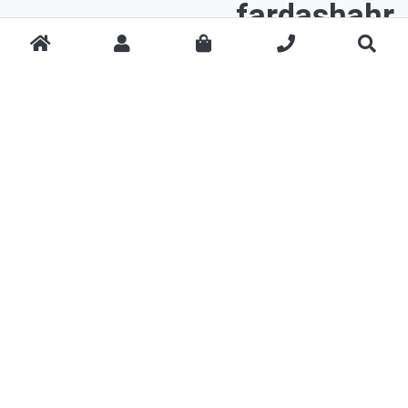
fardashahr
© 1394-1402
لوازم الکترونیکی
لوازم شخصی برقی آقایان
موبایل
ریش تراش
تبلت
ماشین اصلاح صورت
لپ تاپ
ماشین اصلاح سر
ساعت
ماشین اصلاح بدن
کامپیوتر آل این وان
ست اصلاح
هدفون و هدست
وان بلید
مانیتور
موزن
کیبورد
ماوس
قلم لمسی و استایلوس
لامپ هوشمند
کلید هوشمندس
لوازم شخصی برقی بانوان
لوازم خانگی
دستگاه لیزر
مخلوط کن
اپیلاتور
غذاساز