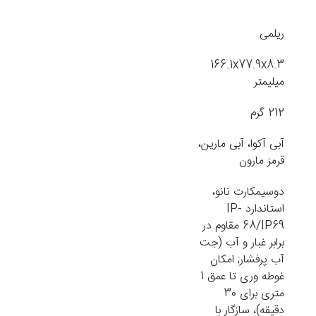
ریلمی
166.1x77.9x8.3
میلیمتر
212 گرم
آبی آکوا، آبی مارین،
قرمز مارون
دوسیمکارت نانو،
استاندارد IP-
68/IP69 مقاوم در
برابر غبار و آب (جت
آب پرفشار; امکان
غوطه وری تا عمق 1
متری برای 30
دقیقه)، سازگار با