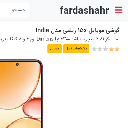
fardashahr
لوازم الکترونیکی
گوشی موبایل 15x ریلمی مدل India
نمایشگر 6.81 اینچی، تراشه Dimensity 6300، رم 6 و 8 گیگابایتی، حافظه 128 و 256 گیگابایتی، دوربین اصلی 50 و سلفی 50 مگاپیکسلی، باتری 7000mAh و شارژر 60W
لوازم خانگی برقی
مشخصات کامل
موبایل
لوازم شخصی برقی
پشتیبانی
حساب کاربری