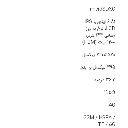
microSDXC
6.81 اینچی، IPS
LCD، نرخ به روز
رسانی 144 هرتز،
1200 نیت (HBM)
720x1570 پیکسل
395 پیکسل بر اینچ
36.2 درصد
19.5:9
5G
GSM / HSPA /
LTE / 5G