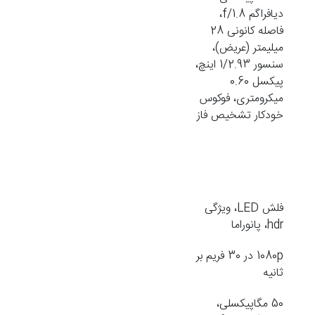
دیافراگم f/1.8،
فاصله کانونی 28
میلیمتر (عریض)،
سنسور 1/2.93 اینچ،
پیکسل 0.60
میکرومتری، فوکوس
خودکار تشخیص فاز
فلش LED، ویژگی
hdr، پانوراما
1080p در 30 فریم بر
ثانیه
50 مگاپیکسلی،