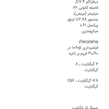
دیافراگم f/2.4،
فاصله کانونی 22
میلیمتر (عریض)،
سنسور 1/2.88 اینچ،
پیکسل 0.61
میکرومتری
Panorama،
فیلمبرداری 1080p در
30/60 فریم بر ثانیه
6 گیگابایت ، 8
گیگابایت
128 گیگابایت ، 256
گیگابایت
حسگر اثر انگشت