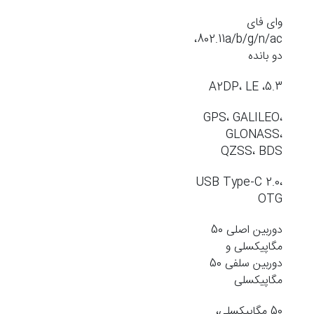
وای فای
802.11a/b/g/n/ac،
دو بانده
5.3، A2DP، LE
GPS، GALILEO،
GLONASS،
QZSS، BDS
USB Type-C 2.0،
OTG
دوربین اصلی 50
مگاپیکسلی و
دوربین سلفی 50
مگاپیکسلی
50 مگاپیکسلی،