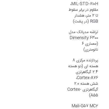
MIL-STD-810H،
مقاوم در برابر سقوط
تا 2 متر، هشدار
RGB (در پشت)
تراشه مدیاتک مدل
Dimensity 6300
(معماری 6
نانومتری)
پردازنده مرکزی 8
هسته ای (دو هسته
2.4 گیگاهرتزی
Cortex-A76،
شش هسته 2.0
گیگاهرتزی Cortex-
A55)
Mali-G57 MC2