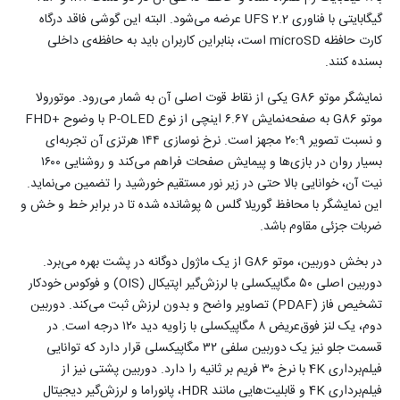
گیگابایتی با فناوری UFS 2.2 عرضه می‌شود. البته این گوشی فاقد درگاه
کارت حافظه microSD است، بنابراین کاربران باید به حافظه‌ی داخلی
بسنده کنند.
نمایشگر موتو G86 یکی از نقاط قوت اصلی آن به شمار می‌رود. موتورولا
موتو G86 به صفحه‌نمایش ۶.۶۷ اینچی از نوع P-OLED با وضوح +FHD
و نسبت تصویر ۲۰:۹ مجهز است. نرخ نوسازی ۱۴۴ هرتزی آن تجربه‌ای
بسیار روان در بازی‌ها و پیمایش صفحات فراهم می‌کند و روشنایی ۱۶۰۰
نیت آن، خوانایی بالا حتی در زیر نور مستقیم خورشید را تضمین می‌نماید.
این نمایشگر با محافظ گوریلا گلس ۵ پوشانده شده تا در برابر خط و خش و
ضربات جزئی مقاوم باشد.
در بخش دوربین، موتو G86 از یک ماژول دوگانه در پشت بهره می‌برد.
دوربین اصلی ۵۰ مگاپیکسلی با لرزش‌گیر اپتیکال (OIS) و فوکوس خودکار
تشخیص فاز (PDAF) تصاویر واضح و بدون لرزش ثبت می‌کند. دوربین
دوم، یک لنز فوق‌عریض ۸ مگاپیکسلی با زاویه دید ۱۲۰ درجه است. در
قسمت جلو نیز یک دوربین سلفی ۳۲ مگاپیکسلی قرار دارد که توانایی
فیلم‌برداری 4K با نرخ ۳۰ فریم بر ثانیه را دارد. دوربین پشتی نیز از
فیلم‌برداری 4K و قابلیت‌هایی مانند HDR، پانوراما و لرزش‌گیر دیجیتال