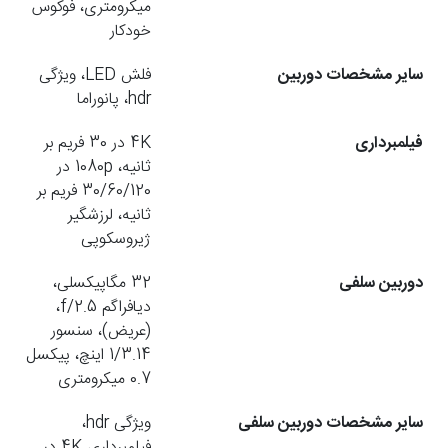
میکرومتری، فوکوس
خودکار
سایر مشخصات دوربین
فلش LED، ویژگی
hdr، پانوراما
فیلمبرداری
4K در 30 فریم بر
ثانیه، 1080p در
30/60/120 فریم بر
ثانیه، لرزشگیر
ژیروسکوپی
دوربین سلفی
32 مگاپیکسلی،
دیافراگم f/2.5،
(عریض)، سنسور
1/3.14 اینچ، پیکسل
0.7 میکرومتری
سایر مشخصات دوربین سلفی
ویژگی hdr،
فیلمبرداری 4K در