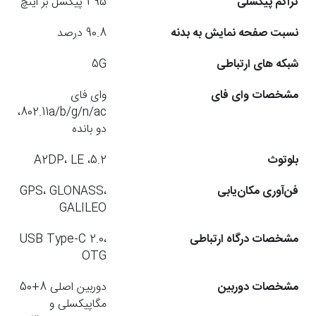
تراکم پیکسلی
395 پیکسل بر اینچ
نسبت صفحه نمایش به بدنه
90.8 درصد
شبکه های ارتباطی
5G
مشخصات وای فای
وای فای
802.11a/b/g/n/ac،
دو بانده
بلوتوث
5.2، A2DP، LE
فن‌آوری مکان‌یابی
GPS، GLONASS،
GALILEO
مشخصات درگاه ارتباطی
USB Type-C 2.0،
OTG
مشخصات دوربین
دوربین اصلی 8+50
مگاپیکسلی و