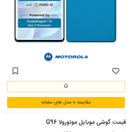
مقایسه با مدل های مشابه
قیمت گوشی موبایل موتورولا G96