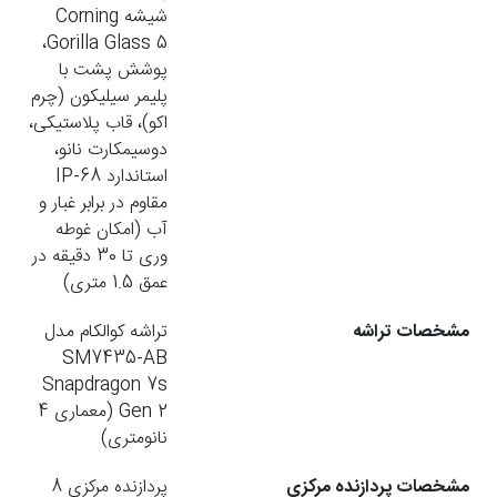
شیشه Corning
Gorilla Glass 5،
پوشش پشت با
پلیمر سیلیکون (چرم
اکو)، قاب پلاستیکی،
دوسیمکارت نانو،
استاندارد IP-68
مقاوم در برابر غبار و
آب (امکان غوطه
وری تا 30 دقیقه در
عمق 1.5 متری)
مشخصات تراشه
تراشه کوالکام مدل
SM7435-AB
Snapdragon 7s
Gen 2 (معماری 4
نانومتری)
مشخصات پردازنده مرکزی
پردازنده مرکزی 8