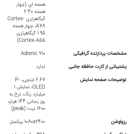
هسته ای (چهار
هسته 2.40
گیگاهرتزی Cortex-
A78، چهار هسته
1.95 گیگاهرتزی
Cortex-A55)
مشخصات پردازنده گرافیکی
Adreno 710
پشتیبانی از کارت حافظه جانبی
ندارد
توضیحات صفحه نمایش
6.67 اینچی، P-
OLED، نمایش 1
میلیارد رنگ، نرخ به
روز رسانی 144 هرتز،
1600 نیت (peak)
رزولوشن
1080x2400 پیکسل