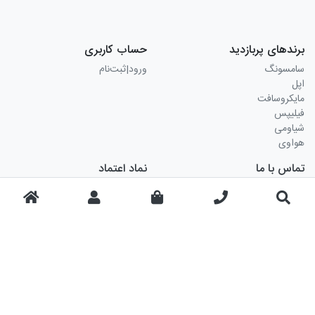
برندهای پربازدید
حساب کاربری
سامسونگ
ورود|ثبت‌نام
اپل
مایکروسافت
فیلیپس
شیاومی
هواوی
تماس با ما
نماد اعتماد
شماره تلفن 02177588203 در
ساعات اداری پاسخگوی شماست.
چت آنلاین به صورت 24 ساعته 7
روز هفته در دسترس می باشد.