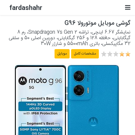
fardashahr
گوشی موبایل موتورولا G96
لوازم الکترونیکی
نمایشگر 6.67 اینچی، تراشه Snapdragon 7s Gen 2، رم 8
گیگابایتی، حافظه 128 و 256 گیگابایتی، دوربین اصلی 50 و سلفی
لوازم خانگی برقی
32 مگاپیکسلی، باتری 5500mAh و شارژر 30W
مشخصات کامل
موبایل
لوازم شخصی برقی
پشتیبانی
حساب کاربری