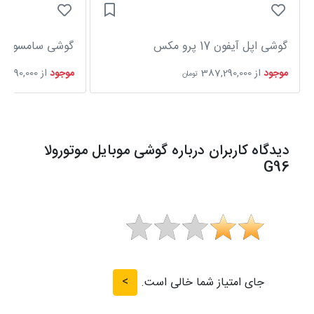
گوشی اپل آیفون 17 پرو مکس
گوشی سامسونگ Galaxy S25 Ultra
موجود
از
387,290,000
موجود
از
6,590,000
تومان
دیدگاه کاربران درباره گوشی موبایل موتورولا
G96
>
جای امتیاز شما خالی است.