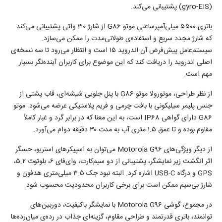
(gyro-EIS) پشتیبانی می‌کند.
باتری ۵۵۰۰ میلی‌آمپرساعتی موتو G86 از شارژ 30 واتی پشتیبانی می‌کند
که شارژ مجدد سریع و استفاده‌ی طولانی‌مدت را ممکن می‌سازد.
سیستم‌عامل پیش‌فرض آن اندروید ۱۵ است و انتظار می‌رود تا سه نسخه‌ی
اصلی اندروید را دریافت کند که این موضوع برای کاربران آینده‌نگر بسیار
مهم است.
از نظر طراحی، موتورولا موتو G86 با پنل جلویی شیشه‌ای، قاب پشتی از
جنس پلیمر سیلیکونی با بافت چرمی و فریم پلاستیکی عرضه می‌شود. موتو
G86 دارای گواهی IP68 است، به این معنا که در برابر گرد و غبار کاملاً
مقاوم بوده و تا عمق ۱.۵ متری آب به مدت ۳۰ دقیقه دوام می‌آورد.
از دیگر ویژگی‌های Motorola G96 می‌توان به اسپیکرهای استریو، حسگر
اثر انگشت زیر نمایشگر، پشتیبانی از دو سیم‌کارت، وای‌فای ۶، بلوتوث ۵.۲،
GPS و درگاه USB-C اشاره کرد. البته نبود جک ۳.۵ میلی‌متری هدفون و
شارژ بی‌سیم ممکن است برای برخی کاربران محدودیت محسوب شود.
در مجموع، گوشی Motorola G96 با نمایشگر باکیفیت، دوربین‌های
توانمند، باتری قدرتمند و طراحی مقاوم، گزینه‌ای جذاب در رده‌ی میان‌رده‌ها