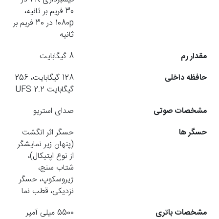
30 فریم بر ثانیه،
1080p در 30 فریم بر
ثانیه
مقدار رم
8 گیگابایت
حافظه داخلی
128 گیگابایت، 256
گیگابایت UFS 2.2
مشخصات صوتی
صدای استریو
حسگر ها
حسگر اثر انگشت
(پنهان زیر نمایشگر
از نوع اپتیکال)،
شتاب سنج،
ژیروسکوپ، حسگر
نزدیکی، قطب نما
مشخصات باتری
5500 میلی آمپر