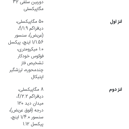
دوربین سلفی 32
مگاپیکسلی
لنز اول
50 مگاپیکسلی،
دیافراگم f/1.9،
(عریض)، سنسور
1/1.56 اینچ، پیکسل
1.0 میکرومتری،
فوکوس خودکار
تشخیص فاز
چندمحوره، لرزشگیر
اپتیکال
لنز دوم
8 مگاپیکسلی،
دیافراگم f/2.2،
میدان دید 120
درجه (فوق عریض)،
سنسور 1/4.0 اینچ،
پیکسل 1.12