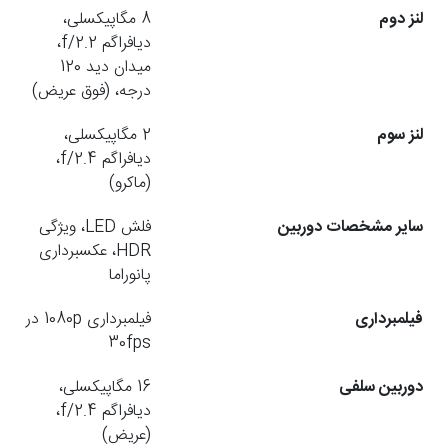
لنز دوم
8 مگاپیکسلی،
دیافراگم f/2.2،
میدان دید 120
درجه، (فوق عریض)
لنز سوم
2 مگاپیکسلی،
دیافراگم f/2.4،
(ماکرو)
سایر مشخصات دوربین
فلش LED، ویژگی
HDR، عکسبرداری
پانوراما
فیلمبرداری
فیلمبرداری 1080p در
30fps
دوربین سلفی
16 مگاپیکسلی،
دیافراگم f/2.4،
(عریض)