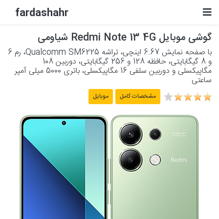
fardashahr
گوشی موبایل Redmi Note 13 4G شیاومی
لوازم الکترونیکی
با صفحه نمایش 6.67 اینچی، تراشه Qualcomm SM6225، رم 6
و 8 گیگابایتی، حافظه 128 و 256 گیگابایتی، دوربین 108
لوازم خانگی برقی
مگاپیکسلی و دوربین سلفی 16 مگاپیکسلی، باتری 5000 میلی آمپر
ساعتی
لوازم شخصی برقی
مشخصات کامل
موبایل
پشتیبانی
حساب کاربری