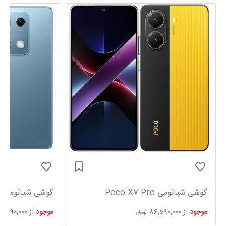
گوشی شیائومی Poco X7 Pro
گوشی شیائومی Redmi Note 14S
موجود
از
86,590,000
موجود
از
51,690,000
تومان