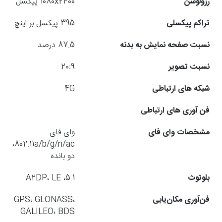
رزولوشن
1080x2400 پیکسل
تراکم پیکسلی
395 پیکسل بر اینچ
نسبت صفحه نمایش به بدنه
87.5 درصد
نسبت تصویر
20:9
شبکه های ارتباطی
4G
فن آوری های ارتباطی
مشخصات وای فای
وای فای
802.11a/b/g/n/ac،
دو بانده
بلوتوث
5.1، A2DP، LE
فن‌آوری مکان‌یابی
GPS، GLONASS،
GALILEO، BDS