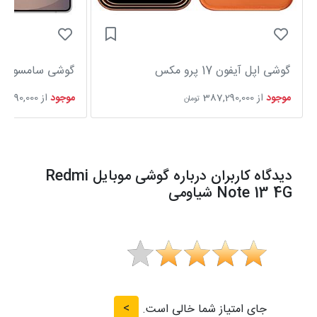
گوشی اپل آیفون 17 پرو مکس
گوشی سامسونگ Galaxy S25 Ultra
موجود
از
387,290,000
موجود
از
6,590,000
تومان
دیدگاه کاربران درباره گوشی موبایل Redmi
Note 13 4G شیاومی
>
جای امتیاز شما خالی است.