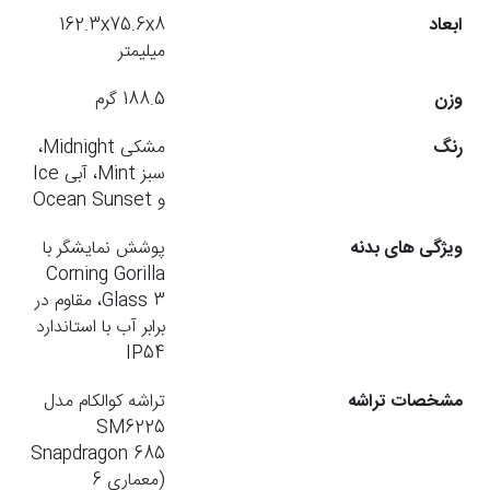
ابعاد
162.3x75.6x8
میلیمتر
وزن
188.5 گرم
رنگ
مشکی Midnight،
سبز Mint، آبی Ice
و Ocean Sunset
ویژگی های بدنه
پوشش نمایشگر با
Corning Gorilla
Glass 3، مقاوم در
برابر آب با استاندارد
IP54
مشخصات تراشه
تراشه کوالکام مدل
SM6225
Snapdragon 685
(معماری 6