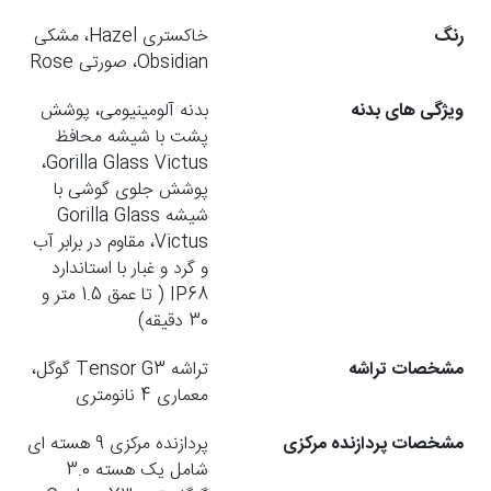
رنگ
خاکستری Hazel، مشکی
Obsidian، صورتی Rose
ویژگی های بدنه
بدنه آلومینیومی، پوشش
پشت با شیشه محافظ
Gorilla Glass Victus،
پوشش جلوی گوشی با
شیشه Gorilla Glass
Victus، مقاوم در برابر آب
و گرد و غبار با استاندارد
IP68 ( تا عمق 1.5 متر و
30 دقیقه)
مشخصات تراشه
تراشه Tensor G3 گوگل،
معماری 4 نانومتری
مشخصات پردازنده مرکزی
پردازنده مرکزی 9 هسته ای
شامل یک هسته 3.0