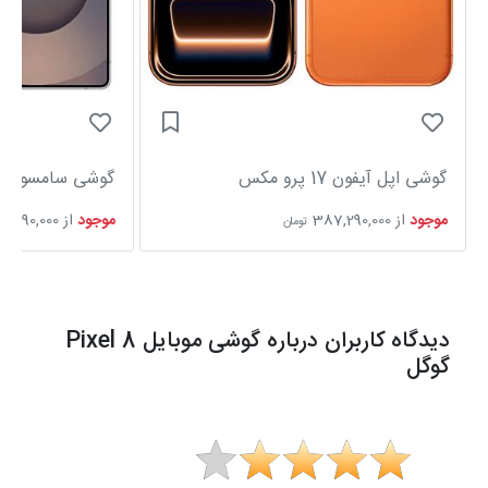
گوشی اپل آیفون 17 پرو مکس
گوشی سامسونگ Galaxy S25 Ultra
موجود
از
387,290,000
موجود
از
6,590,000
تومان
دیدگاه کاربران درباره گوشی موبایل Pixel 8
گوگل