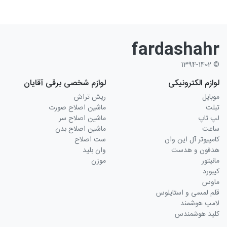
fardashahr
© 1394-1402
لوازم الکترونیکی
لوازم شخصی برقی آقایان
موبایل
ریش تراش
تبلت
ماشین اصلاح صورت
لپ تاپ
ماشین اصلاح سر
ساعت
ماشین اصلاح بدن
کامپیوتر آل این وان
ست اصلاح
هدفون و هدست
وان بلید
مانیتور
موزن
کیبورد
ماوس
قلم لمسی و استایلوس
لامپ هوشمند
کلید هوشمندس