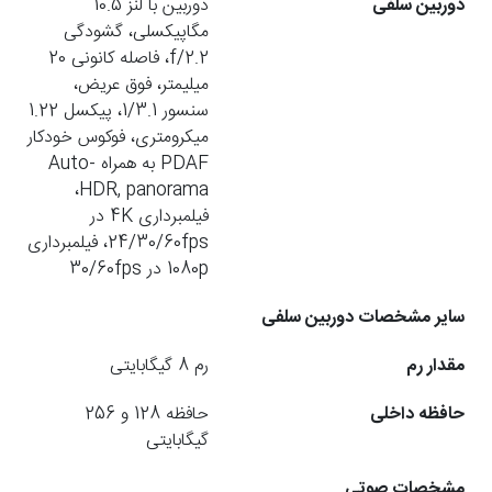
دوربین سلفی
دوربین با لنز 10.5
مگاپیکسلی، گشودگی
f/2.2، فاصله کانونی 20
میلیمتر، فوق عریض،
سنسور 1/3.1، پیکسل 1.22
میکرومتری، فوکوس خودکار
PDAF به همراه Auto-
HDR, panorama،
فیلمبرداری 4K در
24/30/60fps، فیلمبرداری
1080p در 30/60fps
سایر مشخصات دوربین سلفی
مقدار رم
رم 8 گیگابایتی
حافظه داخلی
حافظه 128 و 256
گیگابایتی
مشخصات صوتی