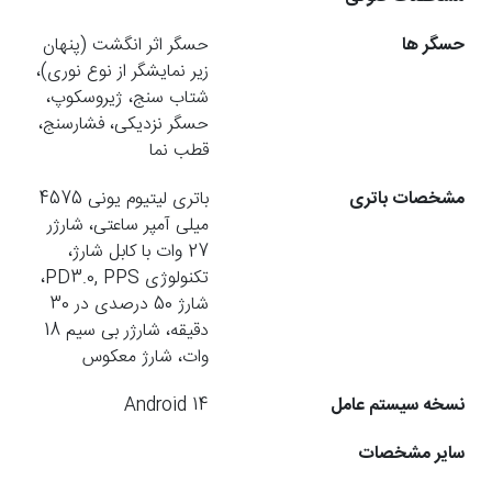
حسگر ها
حسگر اثر انگشت (پنهان
زیر نمایشگر از نوع نوری)،
شتاب سنج، ژیروسکوپ،
حسگر نزدیکی، فشارسنج،
قطب نما
مشخصات باتری
باتری لیتیوم یونی 4575
میلی آمپر ساعتی، شارژر
27 وات با کابل شارژ،
تکنولوژی PD3.0, PPS،
شارژ 50 درصدی در 30
دقیقه، شارژر بی سیم 18
وات، شارژ معکوس
نسخه سیستم عامل
Android 14
سایر مشخصات