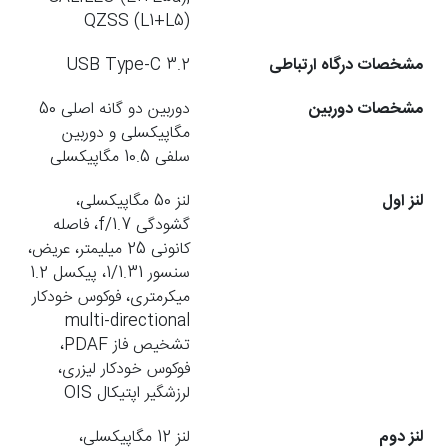
QZSS (L1+L5)
مشخصات درگاه ارتباطی
USB Type-C 3.2
مشخصات دوربین
دوربین دو گانه اصلی 50
مگاپیکسلی و دوربین
سلفی 10.5 مگاپیکسلی
لنز اول
لنز 50 مگاپیکسلی،
گشودگی f/1.7، فاصله
کانونی 25 میلیمتر، عریض،
سنسور 1/1.31، پیکسل 1.2
میکرمتری، فوکوس خودکار
multi-directional
تشخیص فاز PDAF،
فوکوس خودکار لیزری،
لرزشگیر اپتیکال OIS
لنز دوم
لنز 12 مگاپیکسلی،