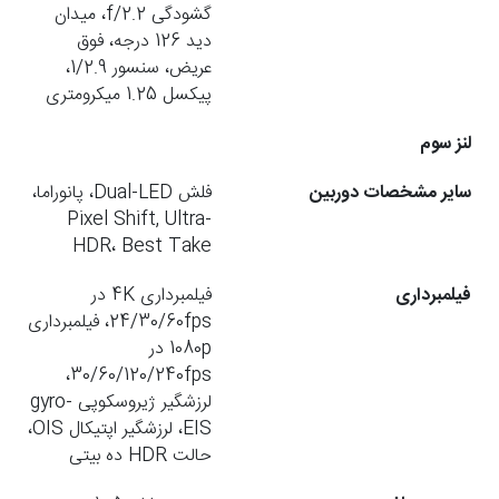
گشودگی f/2.2، میدان
دید 126 درجه، فوق
عریض، سنسور 1/2.9،
پیکسل 1.25 میکرومتری
لنز سوم
سایر مشخصات دوربین
فلش Dual-LED، پانوراما،
Pixel Shift, Ultra-
HDR، Best Take
فیلمبرداری
فیلمبرداری 4K در
24/30/60fps، فیلمبرداری
1080p در
30/60/120/240fps،
لرزشگیر ژیروسکوپی gyro-
EIS، لرزشگیر اپتیکال OIS،
حالت HDR ده بیتی