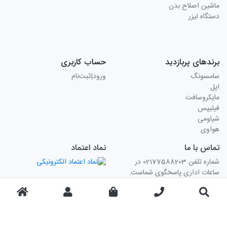
ماشین اصلاح بدن
دستگاه لیزر
برندهای پربازدید
حساب کاربری
سامسونگ
ورود|ثبت‌نام
اپل
مایکروسافت
فیلیپس
شیاومی
هواوی
تماس با ما
نماد اعتماد
شماره تلفن 02177588203 در
ساعات اداری پاسخگوی شماست.
چت آنلاین به صورت 24 ساعته 7
روز هفته در دسترس می باشد.