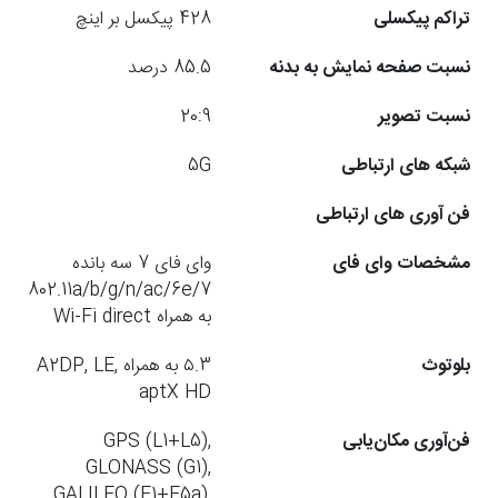
تراکم پیکسلی
428 پیکسل بر اینچ
نسبت صفحه نمایش به بدنه
85.5 درصد
نسبت تصویر
20:9
شبکه های ارتباطی
5G
فن آوری های ارتباطی
مشخصات وای فای
وای فای 7 سه بانده
802.11a/b/g/n/ac/6e/7
به همراه Wi-Fi direct
بلوتوث
۵.3 به همراه A2DP, LE,
aptX HD
فن‌آوری مکان‌یابی
GPS (L1+L5),
GLONASS (G1),
GALILEO (E1+E5a),