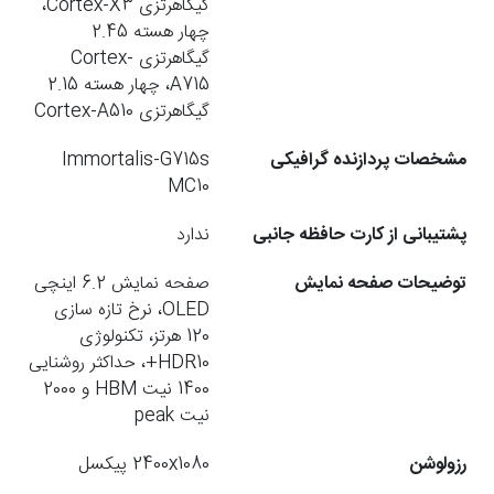
گیگاهرتزی Cortex-X3،
چهار هسته 2.45
گیگاهرتزی Cortex-
A715، چهار هسته 2.15
گیگاهرتزی Cortex-A510
مشخصات پردازنده گرافیکی
Immortalis-G715s
MC10
پشتیبانی از کارت حافظه جانبی
ندارد
توضیحات صفحه نمایش
صفحه نمایش 6.2 اینچی
OLED، نرخ تازه سازی
120 هرتز، تکنولوژی
HDR10+، حداکثر روشنایی
1400 نیت HBM و 2000
نیت peak
رزولوشن
2400x1080 پیکسل