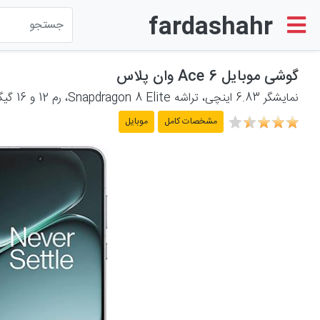
fardashahr
لوازم الکترونیکی
گوشی موبایل Ace 6 وان پلاس
نمایشگر 6.83 اینچی، تراشه Snapdragon 8 Elite، رم 12 و 16 گیگابایتی، حافظه 256 گیگابایتی تا 1 ترابایتی، دوربین اصلی 50 و سلفی 16 مگاپیکسلی، باتری 7800mAH و شارژر 120W
لوازم خانگی برقی
مشخصات کامل
موبایل
لوازم شخصی برقی
پشتیبانی
حساب کاربری