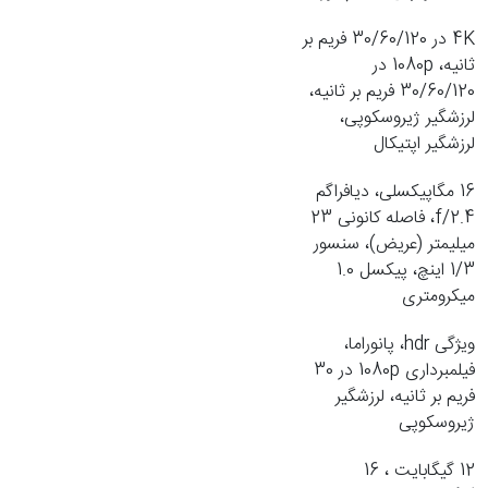
4K در 30/60/120 فریم بر
ثانیه، 1080p در
30/60/120 فریم بر ثانیه،
لرزشگیر ژیروسکوپی،
لرزشگیر اپتیکال
16 مگاپیکسلی، دیافراگم
f/2.4، فاصله کانونی 23
میلیمتر (عریض)، سنسور
1/3 اینچ، پیکسل 1.0
میکرومتری
ویژگی hdr، پانوراما،
فیلمبرداری 1080p در 30
فریم بر ثانیه، لرزشگیر
ژیروسکوپی
12 گیگابایت ، 16