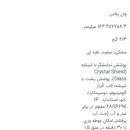
وان پلاس
163.4x77x8.3 میلیمتر
213 گرم
مشکی، سفید، نقره ای
پوشش نمایشگر با شیشه
(Crystal Shield
Glass)، پوشش پشت با
شیشه، قاب آلیاژ
آلومینیوم، دوسیمکارت
نانو، استاندارد IP-
68/IP69K مقاوم در برابر
غبار و آب (جت آب
پرفشار; امکان غوطه وری
تا 30 دقیقه در عمق 1.5