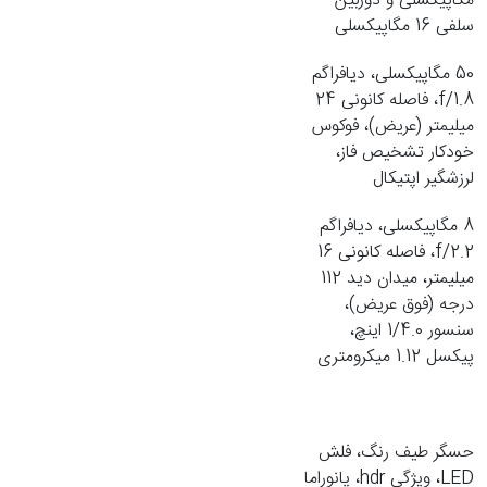
مگاپیکسلی و دوربین
سلفی 16 مگاپیکسلی
50 مگاپیکسلی، دیافراگم
f/1.8، فاصله کانونی 24
میلیمتر (عریض)، فوکوس
خودکار تشخیص فاز،
لرزشگیر اپتیکال
8 مگاپیکسلی، دیافراگم
f/2.2، فاصله کانونی 16
میلیمتر، میدان دید 112
درجه (فوق عریض)،
سنسور 1/4.0 اینچ،
پیکسل 1.12 میکرومتری
حسگر طیف رنگ، فلش
LED، ویژگی hdr، پانوراما