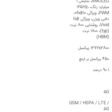
AMOLED، نمایش 1
میلیارد رنگ، 165Hz،
PWM، ویژگی hdr10+،
دالبی ویژن، ویژگی hdr
Vivid، روشنایی 800 نیت
(typ)، 1800 نیت
(HBM)
1272x2800 پیکسل
450 پیکسل بر اینچ
90.1 درصد
5G
GSM / HSPA / LTE /
5G