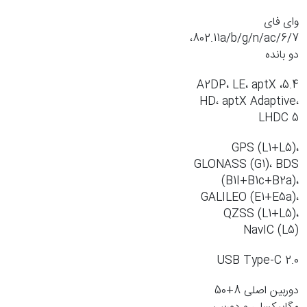
وای فای
802.11a/b/g/n/ac/6/7،
دو بانده
5.4، A2DP، LE، aptX
HD، aptX Adaptive،
LHDC 5
GPS (L1+L5)،
GLONASS (G1)، BDS
(B1I+B1c+B2a)،
GALILEO (E1+E5a)،
QZSS (L1+L5)،
NavIC (L5)
USB Type-C 2.0
دوربین اصلی 8+50