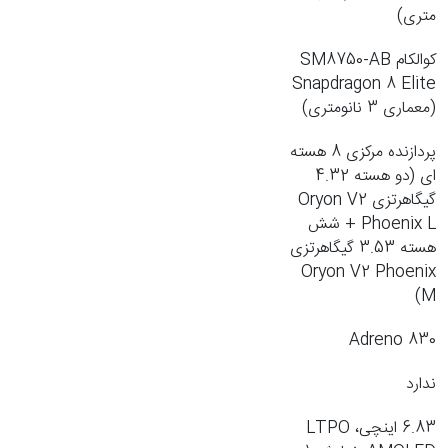
متری)
کوالکام SM8750-AB
Snapdragon 8 Elite
(معماری 3 نانومتری)
پردازنده مرکزی 8 هسته
ای (دو هسته 4.32
گیگاهرتزی Oryon V2
Phoenix L + شش
هسته 3.53 گیگاهرتزی
Oryon V2 Phoenix
M)
Adreno 830
ندارد
6.83 اینچی، LTPO