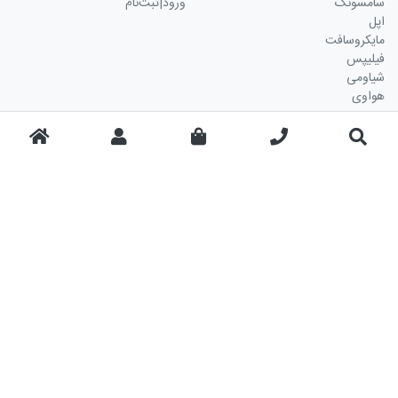
سامسونگ
ورود|ثبت‌نام
اپل
مایکروسافت
فیلیپس
شیاومی
هواوی
تماس با ما
نماد اعتماد
شماره تلفن 02177588203 در
ساعات اداری پاسخگوی شماست.
چت آنلاین به صورت 24 ساعته 7
روز هفته در دسترس می باشد.