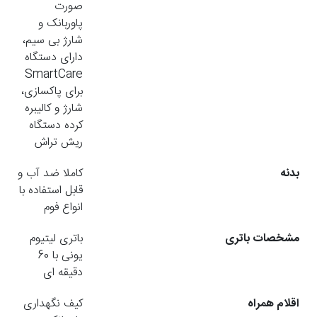
صورت
پاوربانک و
شارژ بی سیم،
دارای دستگاه
SmartCare
برای پاکسازی،
شارژ و کالیبره
کرده دستگاه
ریش تراش
بدنه
کاملا ضد آب و
قابل استفاده با
انواع فوم
مشخصات باتری
باتری لیتیوم
یونی با 60
دقیقه ای
اقلام همراه
کیف نگهداری