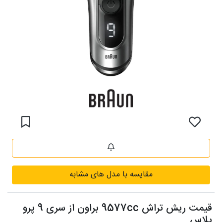
مقایسه با مدل های مشابه
قیمت ریش تراش 9577cc براون از سری 9 پرو
پلاس