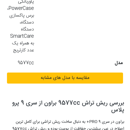
پاوربانکی
PowerCase،
برس پاکسازی
دستگاه،
دستگاه
SmartCare
به همراه یک
عدد کارتریج
مدل
9577cc
مقایسه با مدل های مشابه
بررسی ریش تراش 9577cc براون از سری 9 پرو
پلاس
براون در سری 9 PRO+ به دنبال ساخت ریش تراشی برای کامل ترین
اصلاح در عین بیشترین حفاظت از پوست بوده و ریش تراش 9577cc