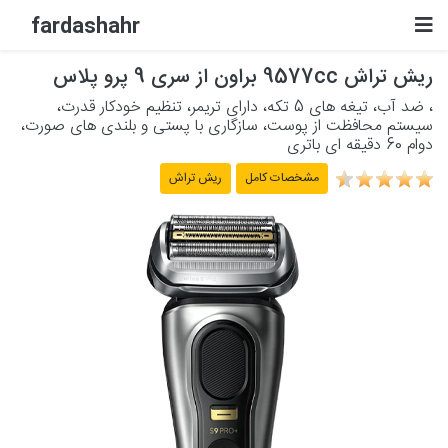
fardashahr
ریش تراش 9577cc براون از سری 9 پرو پلاس
لوازم الکترونیکی
، ضد آب، تیغه های 5 تکه، دارای تریمر، تنظیم خودکار قدرت،
سیستم محافظت از پوست، سازگاری با پستی و بلندی های صورت،
لوازم خانگی برقی
دوام 60 دقیقه ای باتری
مشخصات کامل
ریش تراش
لوازم شخصی برقی
پشتیبانی
حساب کاربری