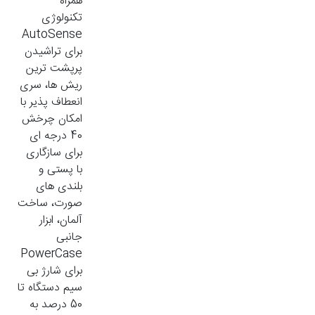
همراه
تکنولوژی
AutoSense
برای تراشیدن
پرپشت ترین
ریش ها، سری
انعطاف پذیر با
امکان چرخش
40 درجه ای
برای سازگاری
با پستی و
بلندی های
صورت، ساخت
آلمان، ابزار
جانبی
PowerCase
برای شارژ بی
سیم دستگاه تا
50 درصد به