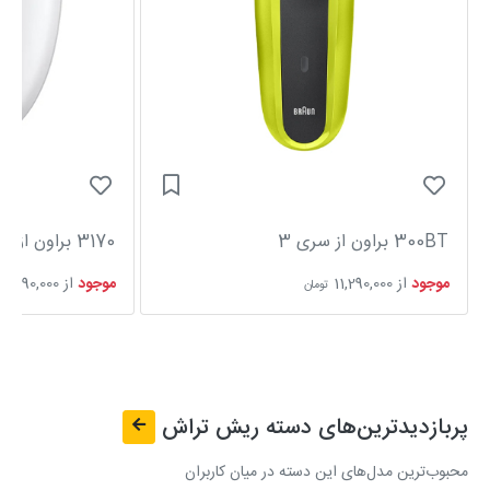
300BT براون از سری 3
3170 براون از سری 3 سیلک اپیل
موجود
از
11,290,000
موجود
از
8,790,000
تومان
پربازدیدترین‌های دسته
ریش تراش
محبوب‌ترین مدل‌های این دسته در میان کاربران